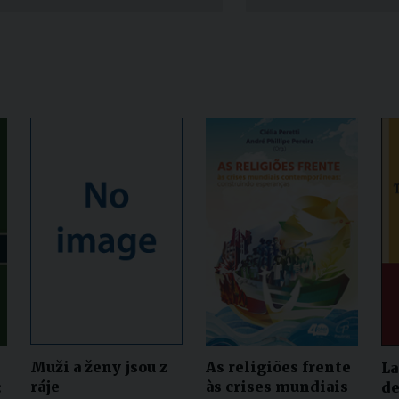
Narzole
San Lorenzo di Fossano
Susa
Muži a ženy jsou z
As religiões frente
La
ráje
às crises mundiais
de
: