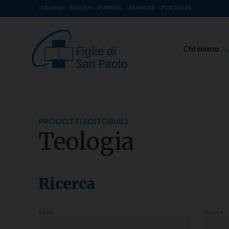
ITALIANO
ENGLISH
ESPAÑOL
FRANÇAIS
PORTUGÊS
Chi siamo
Beato Giaco
Venerabile T
Spiritualità 
PRODOTTI EDITORIALI
Missione Pao
Teologia
Luoghi delle 
Governo Gen
Famiglia Pao
Ricerca
Titolo:
Autore: