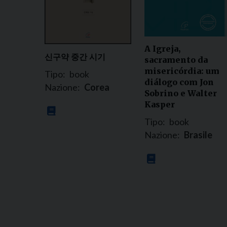
A Igreja,
신구약 중간 시기
sacramento da
misericórdia: um
Tipo:
book
diálogo com Jon
Nazione:
Corea
Sobrino e Walter
Kasper
Tipo:
book
Nazione:
Brasile