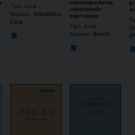
contemporâneas:
pr
a
Tipo:
book
construindo
no
Nazione:
Repubblica
esperanças
Ti
Ceca
Tipo:
book
Na
Nazione:
Brasile
d'