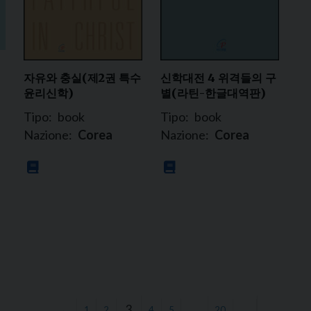
자유와 충실(제2권 특수
신학대전 4 위격들의 구
윤리신학)
별(라틴-한글대역판)
Tipo:
book
Tipo:
book
Nazione:
Corea
Nazione:
Corea
3
…
←
1
2
4
5
20
→