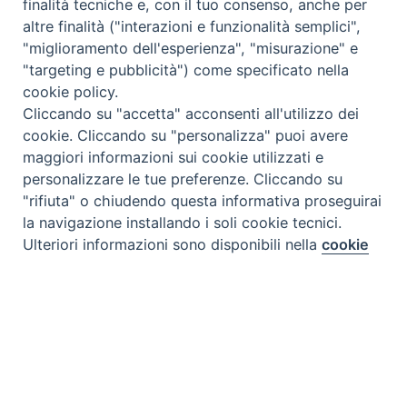
finalità tecniche e, con il tuo consenso, anche per
altre finalità ("interazioni e funzionalità semplici",
"miglioramento dell'esperienza", "misurazione" e
"targeting e pubblicità") come specificato nella
cookie policy.
Cliccando su "accetta" acconsenti all'utilizzo dei
cookie. Cliccando su "personalizza" puoi avere
Tipo prodotto editoriale:
book
maggiori informazioni sui cookie utilizzati e
personalizzare le tue preferenze. Cliccando su
Titolo italiano:
Conferenza mondiale sulla
"rifiuta" o chiudendo questa informativa proseguirai
costruzione di ponti per la solidarietà umana
la navigazione installando i soli cookie tecnici.
Preferenze Cookie
Titolo originale:
Global Conference on Building
Ulteriori informazioni sono disponibili nella
cookie
policy
completa.
Bridges for Human Solidarity
Autori:
Maganya H. Innocent, Reginald Maudlin
Personalizza
Nalugala, Gerald Grudzen, Thomas E. James, Sterling
Harwood, Rev. Joseph G. Healey
Rifiuta
Nazione:
Kenya
[Store online]