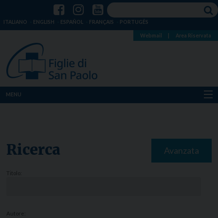
ITALIANO
ENGLISH
ESPAÑOL
FRANÇAIS
PORTUGÊS
Webmail
|
Area Riservata
MENU
Chi siamo
Dove siamo
Ricerca
Avanzata
Notizie
Titolo:
Risorse
Media
Autore: