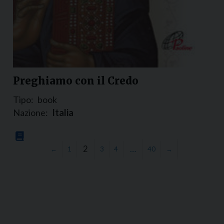
Preghiamo con il Credo
Tipo:
book
Nazione:
Italia
2
…
←
1
3
4
40
→