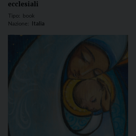
ecclesiali
Tipo:
book
Nazione:
Italia