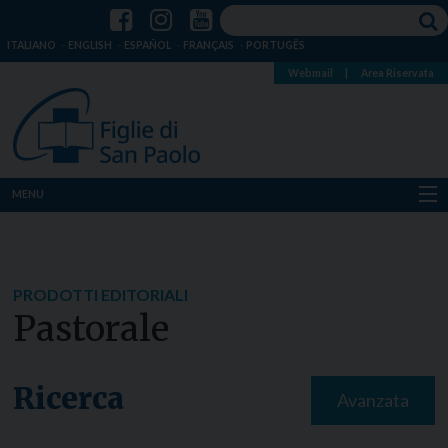
ITALIANO
ENGLISH
ESPAÑOL
FRANÇAIS
PORTUGÊS
Webmail
|
Area Riservata
MENU
Chi siamo
Dove siamo
PRODOTTI EDITORIALI
Pastorale
Notizie
Risorse
Ricerca
Avanzata
Media