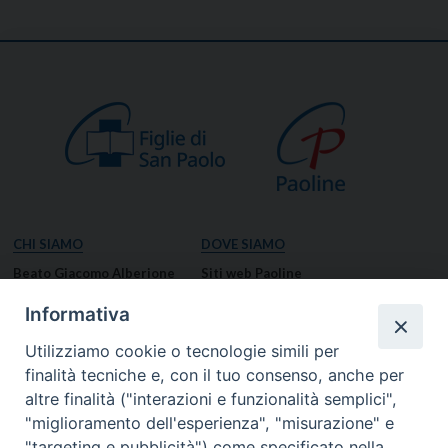
CHI SIAMO
DOVE SIAMO
Beato Giacomo Alberione
Siti web Paoline
Venerabile Tecla Merlo
NOTIZIE
Informativa
Spiritualità Paolina
Notizie di vita paolina
Utilizziamo cookie o tecnologie simili per
Missione Paolina
Notizie dal governo generale
finalità tecniche e, con il tuo consenso, anche per
Luoghi delle Origini
Notizie in breve
altre finalità ("interazioni e funzionalità semplici",
Governo Generale
RISORSE
"miglioramento dell'esperienza", "misurazione" e
"targeting e pubblicità") come specificato nella
Famiglia Paolina
Preghiere