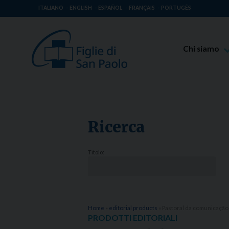
ITALIANO
ENGLISH
ESPAÑOL
FRANÇAIS
PORTUGÊS
Chi siamo
Beato Giaco
Venerabile T
Spiritualità 
Ricerca
Missione Pao
Luoghi delle 
Titolo:
Governo Gen
Famiglia Pao
Home
»
editorial products
»
Pastoral da comunicação
PRODOTTI EDITORIALI