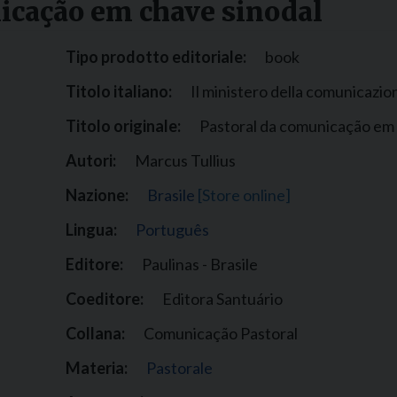
icação em chave sinodal
Narzole
San Lorenzo di Fossano
Tipo prodotto editoriale:
book
Susa
Titolo italiano:
Il ministero della comunicazio
Titolo originale:
Pastoral da comunicação em 
Autori:
Marcus Tullius
Nazione:
Brasile
[Store online]
Lingua:
Português
Editore:
Paulinas - Brasile
Coeditore:
Editora Santuário
Collana:
Comunicação Pastoral
Materia:
Pastorale