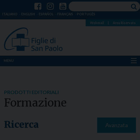
ITALIANO
ENGLISH
ESPAÑOL
FRANÇAIS
PORTUGÊS
Webmail
|
Area Riservata
MENU
Chi siamo
Dove siamo
PRODOTTI EDITORIALI
Formazione
Notizie
Risorse
Ricerca
Avanzata
Media