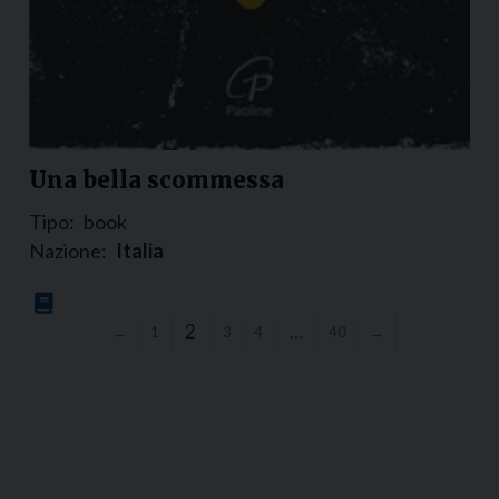
Una bella scommessa
Tipo:
book
Nazione:
Italia
2
…
←
1
3
4
40
→