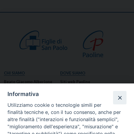
CHI SIAMO
DOVE SIAMO
Beato Giacomo Alberione
Siti web Paoline
Venerabile Tecla Merlo
NOTIZIE
Informativa
Spiritualità Paolina
Notizie di vita paolina
Utilizziamo cookie o tecnologie simili per
Missione Paolina
Notizie dal governo generale
finalità tecniche e, con il tuo consenso, anche per
Luoghi delle Origini
Notizie in breve
altre finalità ("interazioni e funzionalità semplici",
Governo Generale
RISORSE
"miglioramento dell'esperienza", "misurazione" e
"targeting e pubblicità") come specificato nella
Famiglia Paolina
Preghiere