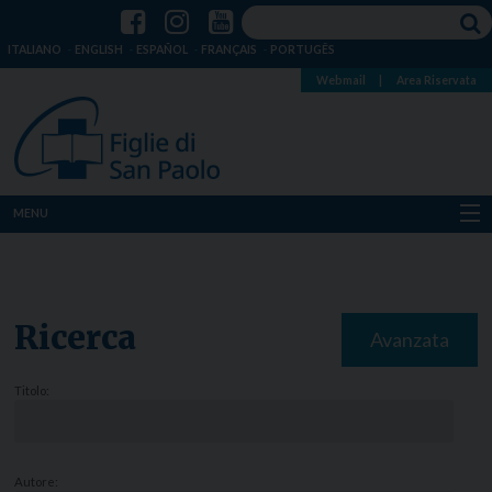
ITALIANO
ENGLISH
ESPAÑOL
FRANÇAIS
PORTUGÊS
Webmail
|
Area Riservata
MENU
Chi siamo
Dove siamo
Ricerca
Avanzata
Notizie
Titolo:
Risorse
Media
Autore: