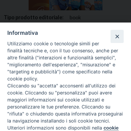
Tipo prodotto editoriale:
book
Titolo italiano:
La sessualità, la strada meno
Informativa
battuta
Utilizziamo cookie o tecnologie simili per
Titolo originale:
Sexuality, The Path Less
finalità tecniche e, con il tuo consenso, anche per
Trodden
altre finalità ("interazioni e funzionalità semplici",
"miglioramento dell'esperienza", "misurazione" e
Autori:
Michael Bennett
"targeting e pubblicità") come specificato nella
Nazione:
Kenya
[Store online]
cookie policy.
Cliccando su "accetta" acconsenti all'utilizzo dei
Lingua:
English
cookie. Cliccando su "personalizza" puoi avere
maggiori informazioni sui cookie utilizzati e
Editore:
Paulines - Kenya
personalizzare le tue preferenze. Cliccando su
Collana:
Joy of Living
"rifiuta" o chiudendo questa informativa proseguirai
la navigazione installando i soli cookie tecnici.
Materia:
Formazione
Preferenze Cookie
Ulteriori informazioni sono disponibili nella
cookie