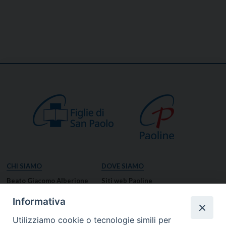
CHI SIAMO
DOVE SIAMO
Beato Giacomo Alberione
Siti web Paoline
Venerabile Tecla Merlo
NOTIZIE
Informativa
Spiritualità Paolina
Notizie di vita paolina
Utilizziamo cookie o tecnologie simili per
Missione Paolina
Notizie dal governo generale