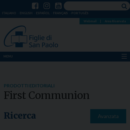
ITALIANO
ENGLISH
ESPAÑOL
FRANÇAIS
PORTUGÊS
Webmail
|
Area Riservata
MENU
Chi siamo
Dove siamo
PRODOTTI EDITORIALI
First Communion
Notizie
Risorse
Ricerca
Avanzata
Media