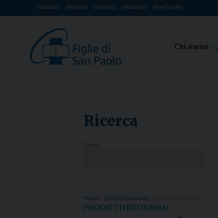
ITALIANO
ENGLISH
ESPAÑOL
FRANÇAIS
PORTUGÊS
Chi siamo
Beato Giaco
Venerabile T
Spiritualità 
Ricerca
Missione Pao
Luoghi delle 
Titolo:
Governo Gen
Famiglia Pao
Home
»
editorial products
»
L’incontro più bello
PRODOTTI EDITORIALI