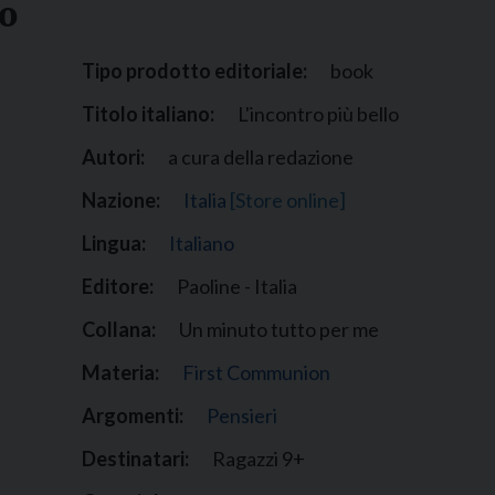
lo
Narzole
San Lorenzo di Fossano
Tipo prodotto editoriale:
book
Susa
Titolo italiano:
L'incontro più bello
Autori:
a cura della redazione
Nazione:
Italia
[Store online]
Lingua:
Italiano
Editore:
Paoline - Italia
Collana:
Un minuto tutto per me
Materia:
First Communion
Argomenti:
Pensieri
Destinatari:
Ragazzi 9+