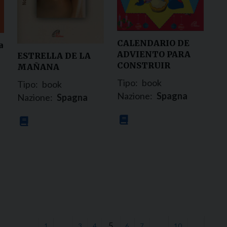
CALENDARIO DE
a
ADVIENTO PARA
ESTRELLA DE LA
CONSTRUIR
MAÑANA
Tipo:
book
Tipo:
book
Nazione:
Spagna
Nazione:
Spagna
…
5
…
←
1
3
4
6
7
10
→