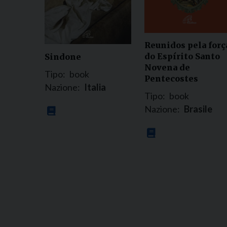
Reunidos pela forç
do Espírito Santo 
Sindone
Novena de
Tipo:
book
Pentecostes
Nazione:
Italia
Tipo:
book
Nazione:
Brasile