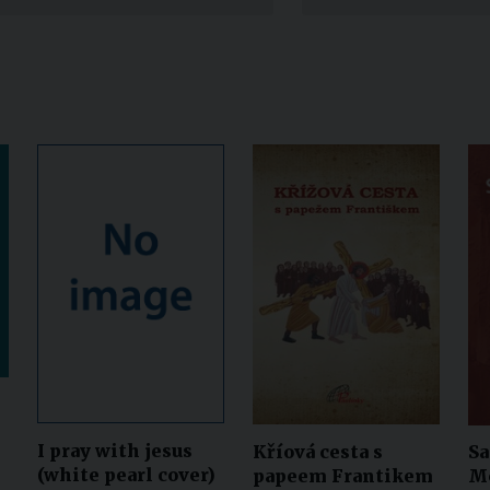
Narzole
San Lorenzo di Fossano
Susa
I pray with jesus
Kříová cesta s
Sa
(white pearl cover)
papeem Frantikem
Mo