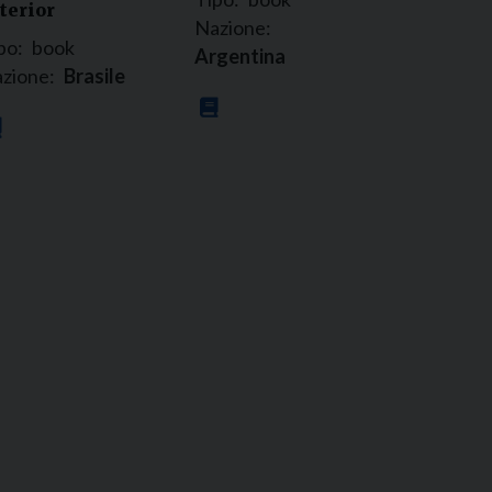
terior
Nazione:
po:
book
Argentina
zione:
Brasile