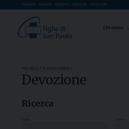
ITALIANO
ENGLISH
ESPAÑOL
FRANÇAIS
PORTUGÊS
Chi siamo
Beato Giaco
Venerabile T
Spiritualità 
PRODOTTI EDITORIALI
Missione Pao
Devozione
Luoghi delle 
Governo Gen
Famiglia Pao
Ricerca
Titolo:
Autore: