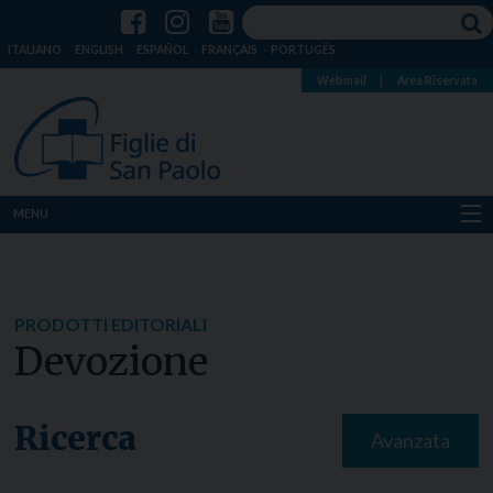
ITALIANO
ENGLISH
ESPAÑOL
FRANÇAIS
PORTUGÊS
Webmail
|
Area Riservata
MENU
Chi siamo
Dove siamo
PRODOTTI EDITORIALI
Devozione
Notizie
Risorse
Ricerca
Avanzata
Media