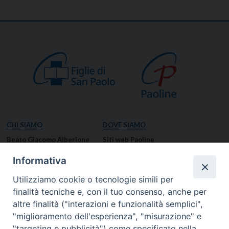
CHI SIAMO
DOVE SIAMO
Beato Giacomo Alberione
Siti web Paoline
Venerabile Tecla Merlo
NOTIZIE
Informativa
Spiritualità Paolina
Notizie di vita paolina
Utilizziamo cookie o tecnologie simili per
Missione Paolina
Notizie dal governo generale
finalità tecniche e, con il tuo consenso, anche per
Luoghi delle Origini
Notizie in breve
altre finalità ("interazioni e funzionalità semplici",
Governo Generale
RISORSE
"miglioramento dell'esperienza", "misurazione" e
"targeting e pubblicità") come specificato nella
Famiglia Paolina
Preghiere