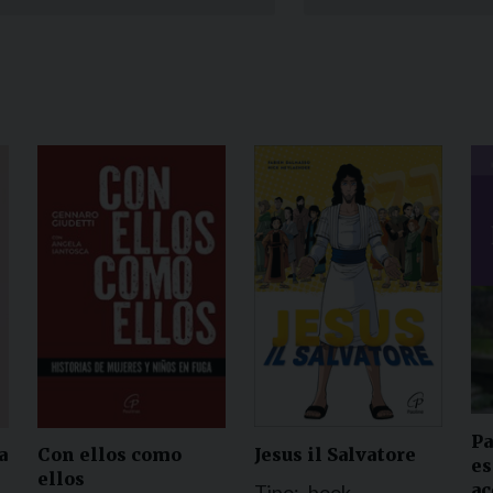
Narzole
San Lorenzo di Fossano
Susa
Pa
Jesus il Salvatore
a
Con ellos como
es
ellos
a
Tipo:
book