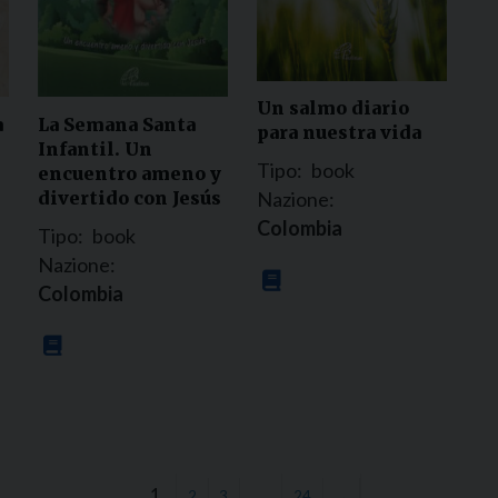
Un salmo diario
a
La Semana Santa
para nuestra vida
Infantil. Un
Tipo:
book
encuentro ameno y
divertido con Jesús
Nazione:
Colombia
Tipo:
book
Nazione:
Colombia
1
…
2
3
24
→