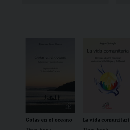
Gotas en el oceano
La vida comunitari
Tipo:
book
Tipo:
book