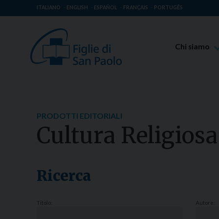
ITALIANO
ENGLISH
ESPAÑOL
FRANÇAIS
PORTUGÊS
Chi siamo
Beato Giaco
Venerabile T
Spiritualità 
PRODOTTI EDITORIALI
Missione Pao
Cultura Religiosa
Luoghi delle 
Governo Gen
Famiglia Pao
Ricerca
Titolo:
Autore: