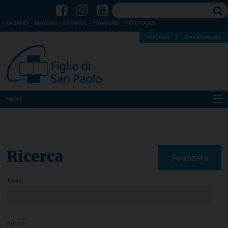
ITALIANO
ENGLISH
ESPAÑOL
FRANÇAIS
PORTUGÊS
Webmail
|
Area Riservata
MENU
Chi siamo
Dove siamo
Ricerca
Avanzata
Notizie
Titolo:
Risorse
Media
Autore: