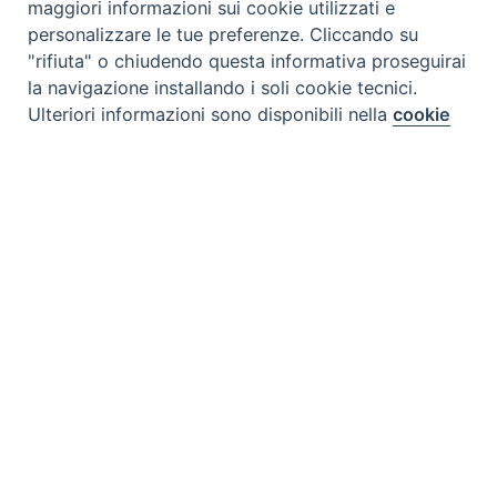
maggiori informazioni sui cookie utilizzati e
personalizzare le tue preferenze. Cliccando su
Tipo prodotto editoriale:
book
"rifiuta" o chiudendo questa informativa proseguirai
Titolo italiano:
Un salmo quotidiano per la nostra
la navigazione installando i soli cookie tecnici.
Preferenze Cookie
vita
Ulteriori informazioni sono disponibili nella
cookie
policy
completa.
Titolo originale:
Un salmo diario para nuestra
vida
Personalizza
Autori:
Temar
Nazione:
Colombia
[Store online]
Rifiuta
Lingua:
Español
Accetta
Editore:
Paulinas - Colombia
Collana:
Plegaria
Materia:
Cultura religiosa
Argomenti:
Salmi