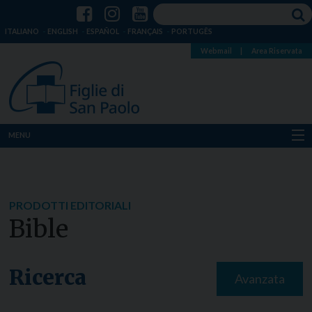
ITALIANO
ENGLISH
ESPAÑOL
FRANÇAIS
PORTUGÊS
Webmail
|
Area Riservata
MENU
Chi siamo
Dove siamo
PRODOTTI EDITORIALI
Bible
Notizie
Risorse
Ricerca
Avanzata
Media