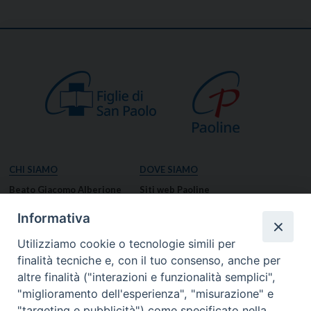
CHI SIAMO
DOVE SIAMO
Beato Giacomo Alberione
Siti web Paoline
Venerabile Tecla Merlo
NOTIZIE
Informativa
Spiritualità Paolina
Notizie di vita paolina
Utilizziamo cookie o tecnologie simili per
Missione Paolina
Notizie dal governo generale
finalità tecniche e, con il tuo consenso, anche per
Luoghi delle Origini
Notizie in breve
altre finalità ("interazioni e funzionalità semplici",
Governo Generale
RISORSE
"miglioramento dell'esperienza", "misurazione" e
"targeting e pubblicità") come specificato nella
Famiglia Paolina
Preghiere