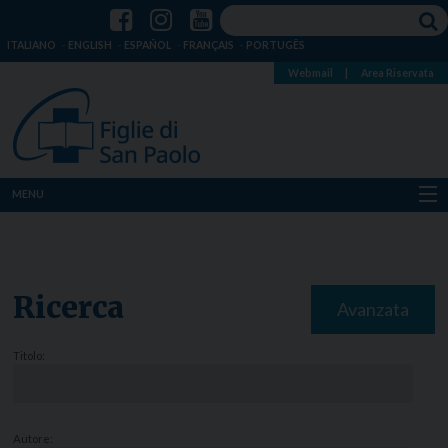
ITALIANO
ENGLISH
ESPAÑOL
FRANÇAIS
PORTUGÊS
Webmail
|
Area Riservata
MENU
Chi siamo
Dove siamo
Ricerca
Avanzata
Notizie
Titolo:
Risorse
Media
Autore: