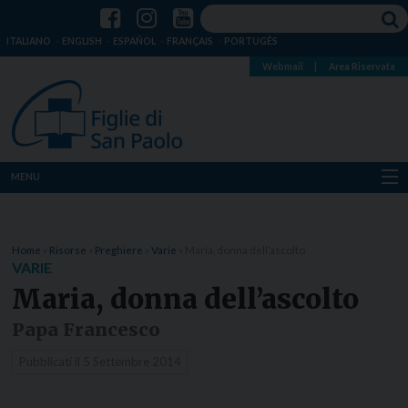
ITALIANO
ENGLISH
ESPAÑOL
FRANÇAIS
PORTUGÊS
Webmail
|
Area Riservata
MENU
Chi siamo
Home
»
Risorse
»
Preghiere
»
Varie
»
Maria, donna dell’ascolto
Dove siamo
VARIE
Maria, donna dell’ascolto
Notizie
Papa Francesco
Risorse
Pubblicati il
5 Settembre 2014
Media