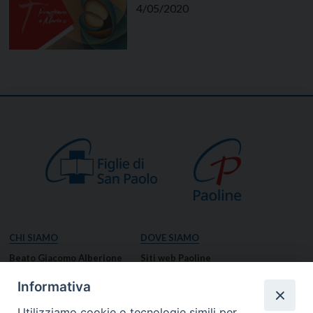
4/05/2020
CHI SIAMO
DOVE SIAMO
Beato Giacomo Alberione
Siti web Paoline
Venerabile Tecla Merlo
NOTIZIE
Informativa
Spiritualità Paolina
Notizie di vita paolina
Utilizziamo cookie o tecnologie simili per