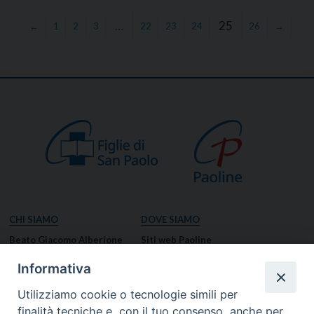
…
25
←
1
2
3
22
23
24
26
→
CHI SIAMO
DOVE SIAMO
Beato Giacomo Alberione
Siti web Paoline
Venerabile Tecla Merlo
NOTIZIE
Informativa
Spiritualità Paolina
Notizie di vita paolina
Utilizziamo cookie o tecnologie simili per
Missione Paolina
Notizie dal governo generale
finalità tecniche e, con il tuo consenso, anche per