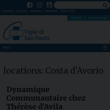
ITALIANO
ENGLISH
ESPAÑOL
FRANÇAIS
PORTUGÊS
Webmail
|
Area Riservata
MENU
Chi siamo
locations:
Costa d'Avorio
Dove siamo
Notizie
Dynamique
Risorse
Communautaire chez
Thérèse d’Avila
Media