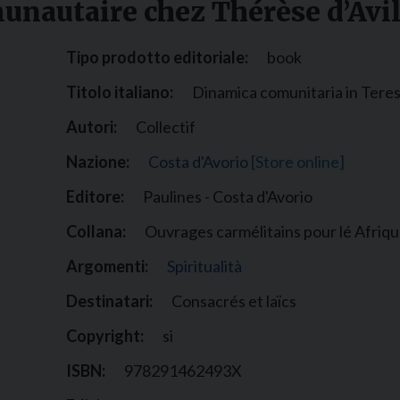
autaire chez Thérèse d’Avi
Narzole
San Lorenzo di Fossano
Tipo prodotto editoriale:
book
Susa
Titolo italiano:
Dinamica comunitaria in Teresa
Autori:
Collectif
Nazione:
Costa d'Avorio
[Store online]
Editore:
Paulines - Costa d'Avorio
Collana:
Ouvrages carmélitains pour lé Afriq
Argomenti:
Spiritualità
Destinatari:
Consacrés et laïcs
Copyright:
si
ISBN:
978291462493X