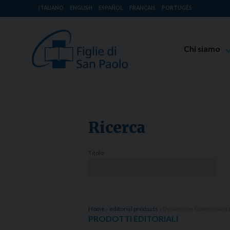
ITALIANO
ENGLISH
ESPAÑOL
FRANÇAIS
PORTUGÊS
Chi siamo
Beato Giaco
Venerabile T
Spiritualità 
Ricerca
Missione Pao
Luoghi delle 
Titolo:
Governo Gen
Famiglia Pao
Home
»
editorial products
»
Dynamique Communautair
PRODOTTI EDITORIALI