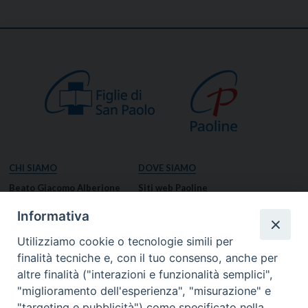
CHI SIAMO
DOVE SIAMO
Beato Giacomo Alberione
Siti web Paoline
Venerabile Tecla Merlo
NOTIZIE
Informativa
Spiritualità Paolina
Notizie di vita paolina
Utilizziamo cookie o tecnologie simili per
Missione Paolina
Notizie dal governo generale
finalità tecniche e, con il tuo consenso, anche per
Luoghi delle Origini
Notizie in breve
altre finalità ("interazioni e funzionalità semplici",
Governo Generale
RISORSE
"miglioramento dell'esperienza", "misurazione" e
"targeting e pubblicità") come specificato nella
Famiglia Paolina
Preghiere