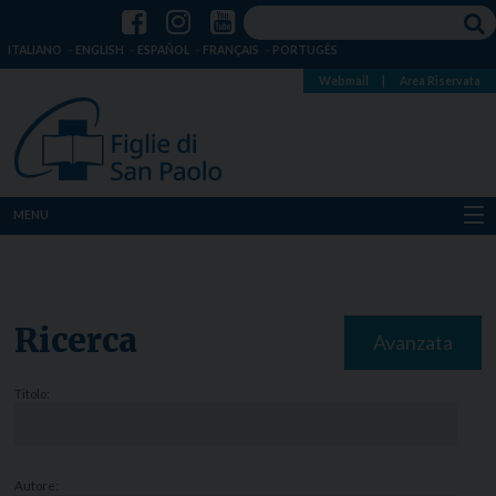
ITALIANO
ENGLISH
ESPAÑOL
FRANÇAIS
PORTUGÊS
Webmail
|
Area Riservata
MENU
Chi siamo
Dove siamo
Ricerca
Avanzata
Notizie
Titolo:
Risorse
Media
Autore: