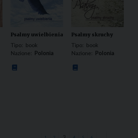
Psalmy uwielbienia
Psalmy skruchy
Tipo:
book
Tipo:
book
Nazione:
Polonia
Nazione:
Polonia
3
←
1
2
4
5
6
→