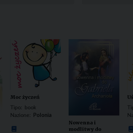
Narzole
San Lorenzo di Fossano
Susa
Moc życzeń
Uś
Tipo:
book
Ti
Nazione:
Polonia
Na
Nowenna i
modlitwy do