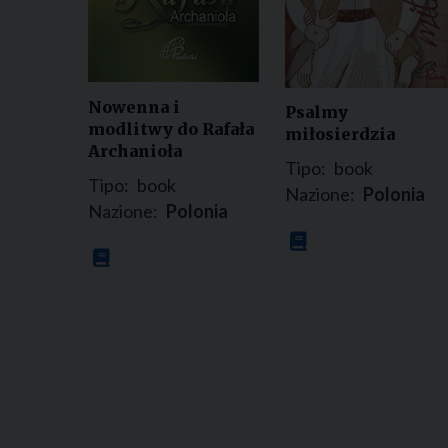
Nowenna i
Psalmy
modlitwy do Rafała
miłosierdzia
Archanioła
Tipo:
book
Tipo:
book
Nazione:
Polonia
Nazione:
Polonia