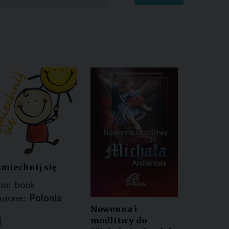
miechnij się
po:
book
zione:
Polonia
Nowenna i
modlitwy do