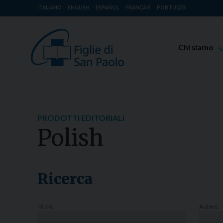
ITALIANO
ENGLISH
ESPAÑOL
FRANÇAIS
PORTUGÊS
Chi siamo
Beato Giaco
Venerabile T
Spiritualità 
PRODOTTI EDITORIALI
Missione Pao
Polish
Luoghi delle 
Governo Gen
Famiglia Pao
Ricerca
Titolo:
Autore: