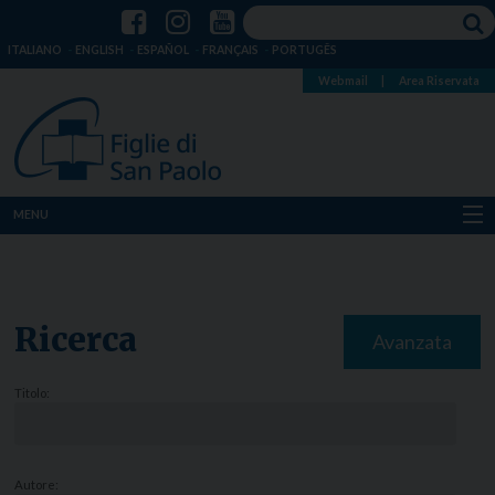
ITALIANO
ENGLISH
ESPAÑOL
FRANÇAIS
PORTUGÊS
Webmail
|
Area Riservata
MENU
Chi siamo
Dove siamo
Ricerca
Avanzata
Notizie
Titolo:
Risorse
Media
Autore: