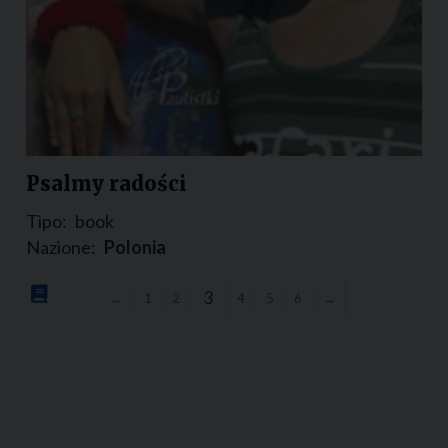
Psalmy radości
Tipo:
book
Nazione:
Polonia
3
←
1
2
4
5
6
→