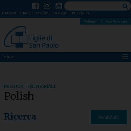
ITALIANO
ENGLISH
ESPAÑOL
FRANÇAIS
PORTUGÊS
Webmail
|
Area Riservata
MENU
Chi siamo
Dove siamo
PRODOTTI EDITORIALI
Polish
Notizie
Risorse
Ricerca
Avanzata
Media