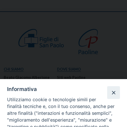
CHI SIAMO
DOVE SIAMO
Beato Giacomo Alberione
Siti web Paoline
Venerabile Tecla Merlo
NOTIZIE
Informativa
Spiritualità Paolina
Notizie di vita paolina
Utilizziamo cookie o tecnologie simili per
Missione Paolina
Notizie dal governo generale
finalità tecniche e, con il tuo consenso, anche per
Luoghi delle Origini
Notizie in breve
altre finalità ("interazioni e funzionalità semplici",
Governo Generale
RISORSE
"miglioramento dell'esperienza", "misurazione" e
"targeting e pubblicità") come specificato nella
Famiglia Paolina
Preghiere