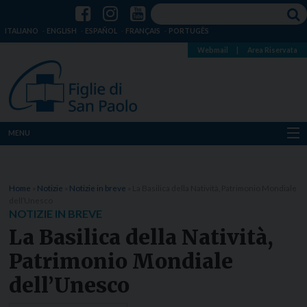
ITALIANO
ENGLISH
ESPAÑOL
FRANÇAIS
PORTUGÊS
Webmail
|
Area Riservata
MENU
Chi siamo
Home
»
Notizie
»
Notizie in breve
»
La Basilica della Natività, Patrimonio Mondiale
Dove siamo
dell’Unesco
NOTIZIE IN BREVE
Notizie
La Basilica della Natività,
Patrimonio Mondiale
Risorse
dell’Unesco
Media