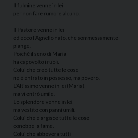
Il fulmine venne in lei
per non fare rumore alcuno.
Il Pastore venne in lei
ed ecco l’Agnello nato, che sommessamente
piange.
Poiché il seno di Maria
ha capovolto i ruoli.
Colui che creò tutte le cose
ne è entrato in possesso, ma povero.
L’Altissimo venne in lei (Maria),
ma vi entrò umile.
Lo splendore venne in lei,
ma vestito con panni umili.
Colui che elargisce tutte le cose
conobbe la fame.
Colui che abbevera tutti