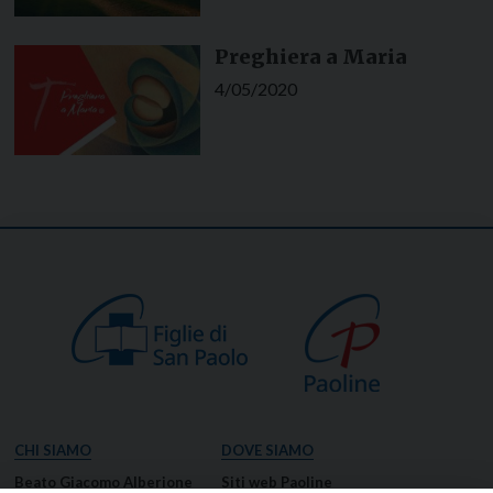
Preghiera a Maria
4/05/2020
CHI SIAMO
DOVE SIAMO
Beato Giacomo Alberione
Siti web Paoline