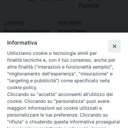
CHI SIAMO
DOVE SIAMO
Beato Giacomo Alberione
Siti web Paoline
Venerabile Tecla Merlo
NOTIZIE
Informativa
Spiritualità Paolina
Notizie di vita paolina
Utilizziamo cookie o tecnologie simili per
Missione Paolina
Notizie dal governo generale
finalità tecniche e, con il tuo consenso, anche per
Luoghi delle Origini
Notizie in breve
altre finalità ("interazioni e funzionalità semplici",
Governo Generale
RISORSE
"miglioramento dell'esperienza", "misurazione" e
"targeting e pubblicità") come specificato nella
Famiglia Paolina
Preghiere
cookie policy.
Documenti
Cliccando su "accetta" acconsenti all'utilizzo dei
Bollettino – PaolineOnline
cookie. Cliccando su "personalizza" puoi avere
MEDIA
I NOSTRI CONTATTI
maggiori informazioni sui cookie utilizzati e
Foto
Contatti
personalizzare le tue preferenze. Cliccando su
"rifiuta" o chiudendo questa informativa proseguirai
Video