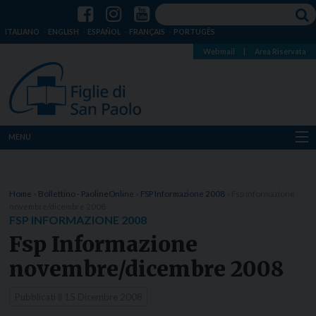
ITALIANO
ENGLISH
ESPAÑOL
FRANÇAIS
PORTUGÊS
Webmail
|
Area Riservata
MENU
Chi siamo
Home
»
Bollettino - PaolineOnline
»
FSP Informazione 2008
»
Fsp Informazione
Dove siamo
novembre/dicembre 2008
FSP INFORMAZIONE 2008
Notizie
Fsp Informazione
novembre/dicembre 2008
Risorse
Pubblicati il
15 Dicembre 2008
Media