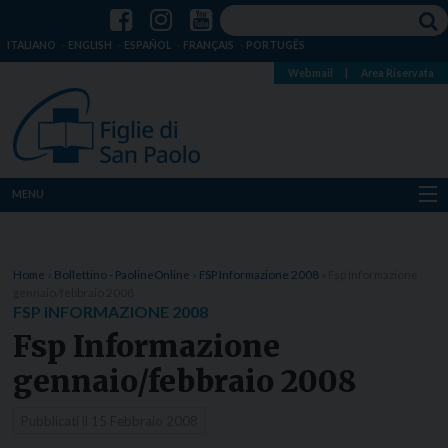
ITALIANO
ENGLISH
ESPAÑOL
FRANÇAIS
PORTUGÊS
Webmail
|
Area Riservata
MENU
Chi siamo
Home
»
Bollettino - PaolineOnline
»
FSP Informazione 2008
»
Fsp Informazione
Dove siamo
gennaio/febbraio 2008
FSP INFORMAZIONE 2008
Notizie
Fsp Informazione
gennaio/febbraio 2008
Risorse
Pubblicati il
15 Febbraio 2008
Media