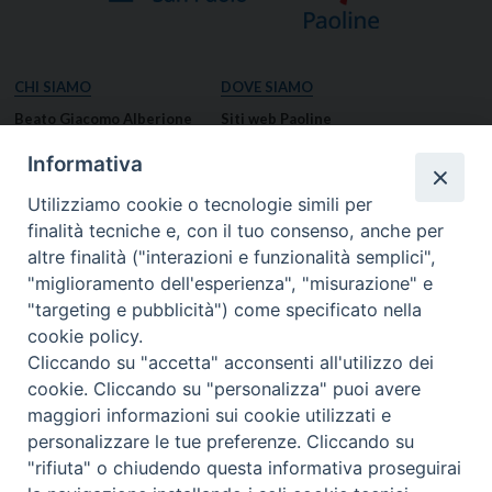
CHI SIAMO
DOVE SIAMO
Beato Giacomo Alberione
Siti web Paoline
Venerabile Tecla Merlo
NOTIZIE
Informativa
Spiritualità Paolina
Notizie di vita paolina
Utilizziamo cookie o tecnologie simili per
Missione Paolina
Notizie dal governo generale
finalità tecniche e, con il tuo consenso, anche per
Luoghi delle Origini
Notizie in breve
altre finalità ("interazioni e funzionalità semplici",
Governo Generale
RISORSE
"miglioramento dell'esperienza", "misurazione" e
"targeting e pubblicità") come specificato nella
Famiglia Paolina
Preghiere
cookie policy.
Documenti
Cliccando su "accetta" acconsenti all'utilizzo dei
Bollettino – PaolineOnline
cookie. Cliccando su "personalizza" puoi avere
MEDIA
I NOSTRI CONTATTI
maggiori informazioni sui cookie utilizzati e
Foto
Contatti
personalizzare le tue preferenze. Cliccando su
"rifiuta" o chiudendo questa informativa proseguirai
Video