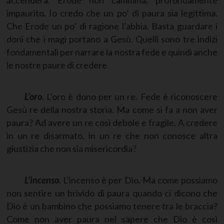
accenderà. Erode non cammina, profondamente
impaurito. Io credo che un po’ di paura sia legittima.
Che Erode un po’ di ragione l’abbia. Basta guardare i
doni che i magi portano a Gesù. Quelli sono tre indizi
fondamentali per narrare la nostra fede e quindi anche
le nostre paure di credere
.
L’oro.
L’oro è dono per un re. Fede è riconoscere
Gesù re della nostra storia. Ma come si fa a non aver
paura? Ad avere un re così debole e fragile. A credere
in un re disarmato, in un re che non conosce altra
giustizia che non sia misericordia?
L’incenso.
L’incenso è per Dio. Ma come possiamo
non sentire un brivido di paura quando ci dicono che
Dio è un bambino che possiamo tenere tra le braccia?
Come non aver paura nel sapere che Dio è così