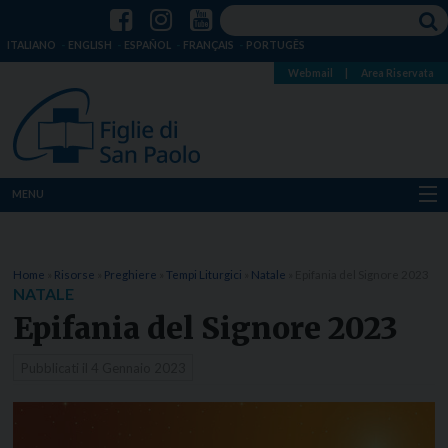
ITALIANO
ENGLISH
ESPAÑOL
FRANÇAIS
PORTUGÊS
Webmail
|
Area Riservata
MENU
Chi siamo
Home
»
Risorse
»
Preghiere
»
Tempi Liturgici
»
Natale
»
Epifania del Signore 2023
Dove siamo
NATALE
Epifania del Signore 2023
Notizie
Pubblicati il
4 Gennaio 2023
Risorse
Media