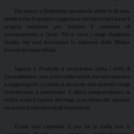
Dio nasce a Betlemme, persino le stelle lo dicono,
sembra che il vangelo suggerisca che basta fare bene il
proprio mestiere per iniziare il cammino di
avvicinamento a Gesù. Poi è vero, i magi sbagliano
strada, ma così incrociano la sapienza della Bibbia.
Incontrano la profezia.
Sapere e Profezia si incontrano sotto i tetti di
Gerusalemme, a un passo dalla verità, ma non riescono
a raggiungerla. La stella si accende solo quando i magi
ricominciano a camminare. E allora comprendiamo: la
verità vuole il sapere dei magi, la profezia dei sapienti
ma anche il cammino degli innamorati.
Erode non cammina. E per lui la stella non si