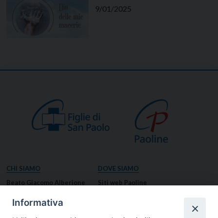
9/01/2025
CHI SIAMO
DOVE SIAMO
Beato Giacomo Alberione
Siti web Paoline
Venerabile Tecla Merlo
NOTIZIE
Informativa
Spiritualità Paolina
Notizie di vita paolina