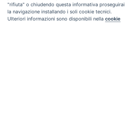
"rifiuta" o chiudendo questa informativa proseguirai
la navigazione installando i soli cookie tecnici.
Preferenze Cookie
Ulteriori informazioni sono disponibili nella
cookie
policy
completa.
Personalizza
Rifiuta
Accetta
Tipo prodotto editoriale:
book
Titolo italiano:
Viva la libertà: Gli adolescenti hanno
bisogno di farne esperienza
Titolo originale:
Viva la libertà: Gli adolescenti
hanno bisogno di farne esperienza