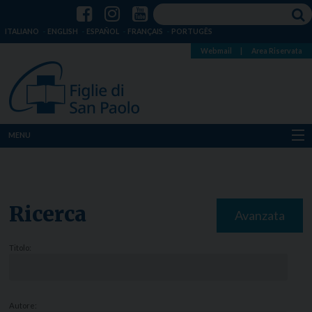
ITALIANO
ENGLISH
ESPAÑOL
FRANÇAIS
PORTUGÊS
Webmail
|
Area Riservata
MENU
Chi siamo
Dove siamo
Ricerca
Avanzata
Notizie
Titolo:
Risorse
Media
Autore: