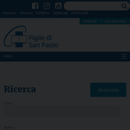
ITALIANO
ENGLISH
ESPAÑOL
FRANÇAIS
PORTUGÊS
Webmail
|
Area Riservata
MENU
Chi siamo
Dove siamo
Ricerca
Avanzata
Notizie
Titolo:
Risorse
Media
Autore: