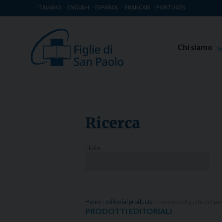
ITALIANO
ENGLISH
ESPAÑOL
FRANÇAIS
PORTUGÊS
Chi siamo
Beato Giaco
Venerabile T
Spiritualità 
Ricerca
Missione Pao
Luoghi delle 
Titolo:
Governo Gen
Famiglia Pao
Home
»
editorial products
»
Torniamo al gusto del pa
PRODOTTI EDITORIALI