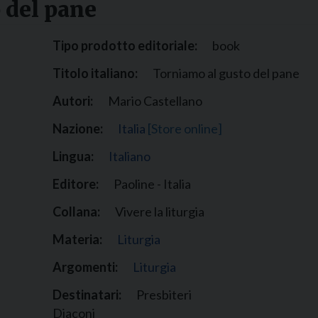
 del pane
Narzole
San Lorenzo di Fossano
Tipo prodotto editoriale:
book
Susa
Titolo italiano:
Torniamo al gusto del pane
Autori:
Mario Castellano
Nazione:
Italia
[Store online]
Lingua:
Italiano
Editore:
Paoline - Italia
Collana:
Vivere la liturgia
Materia:
Liturgia
Argomenti:
Liturgia
Destinatari:
Presbiteri
Diaconi