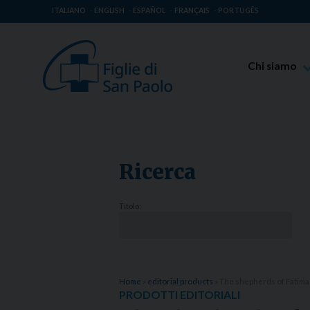
ITALIANO
ENGLISH
ESPAÑOL
FRANÇAIS
PORTUGÊS
Chi siamo
Beato Giaco
Venerabile T
Spiritualità 
Ricerca
Missione Pao
Luoghi delle 
Titolo:
Governo Gen
Famiglia Pao
Home
»
editorial products
»
The shepherds of Fatima
PRODOTTI EDITORIALI