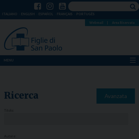
ITALIANO
ENGLISH
ESPAÑOL
FRANÇAIS
PORTUGÊS
Webmail
|
Area Riservata
MENU
Chi siamo
Dove siamo
Ricerca
Avanzata
Notizie
Titolo:
Risorse
Media
Autore: