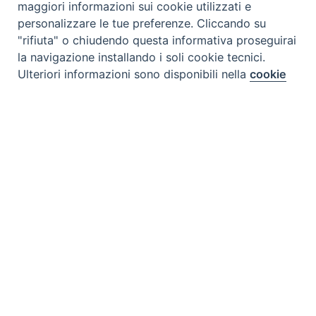
maggiori informazioni sui cookie utilizzati e
personalizzare le tue preferenze. Cliccando su
"rifiuta" o chiudendo questa informativa proseguirai
Tipo prodotto editoriale:
book
la navigazione installando i soli cookie tecnici.
Preferenze Cookie
Titolo italiano:
Quo Vadis 2 - nel fuoco ardente-
Ulteriori informazioni sono disponibili nella
cookie
policy
completa.
Titolo originale:
Quo Vadis
Autori:
Marito Ai
Personalizza
Illustratore:
Marito Ai
Rifiuta
Nazione:
Giappone
[Store online]
Editore:
Paoline - Giappone
Accetta
Collana:
Fumetti
Argomenti:
Storia
Destinatari:
i giovani