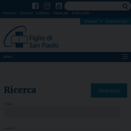
ITALIANO
ENGLISH
ESPAÑOL
FRANÇAIS
PORTUGÊS
Webmail
|
Area Riservata
MENU
Chi siamo
Dove siamo
Ricerca
Avanzata
Notizie
Titolo:
Risorse
Media
Autore: