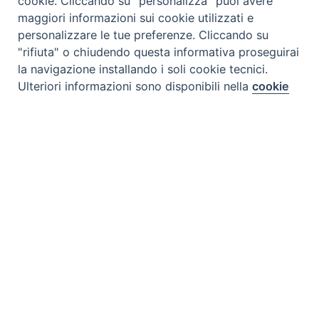
cookie. Cliccando su "personalizza" puoi avere
maggiori informazioni sui cookie utilizzati e
personalizzare le tue preferenze. Cliccando su
"rifiuta" o chiudendo questa informativa proseguirai
la navigazione installando i soli cookie tecnici.
Preferenze Cookie
Ulteriori informazioni sono disponibili nella
cookie
policy
completa.
Personalizza
Rifiuta
Accetta
Tipo prodotto editoriale:
video
Titolo italiano:
Principi e principesse