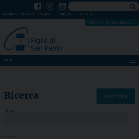
ITALIANO
ENGLISH
ESPAÑOL
FRANÇAIS
PORTUGÊS
Webmail
|
Area Riservata
MENU
Chi siamo
Dove siamo
Ricerca
Avanzata
Notizie
Titolo:
Risorse
Media
Autore: