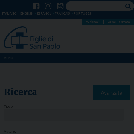
ITALIANO
ENGLISH
ESPAÑOL
FRANÇAIS
PORTUGÊS
Webmail
|
Area Riservata
MENU
Chi siamo
Dove siamo
Ricerca
Avanzata
Notizie
Titolo:
Risorse
Media
Autore: