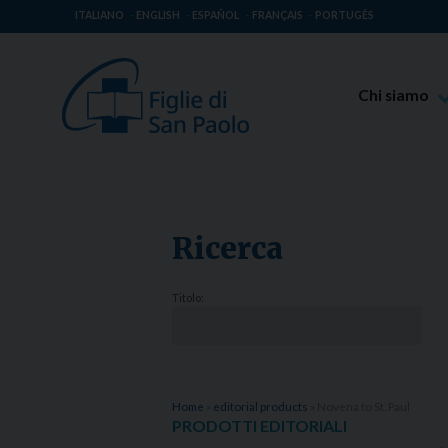
ITALIANO
ENGLISH
ESPAÑOL
FRANÇAIS
PORTUGÊS
Chi siamo
Beato Giaco
Venerabile T
Spiritualità 
Ricerca
Missione Pao
Luoghi delle 
Titolo:
Governo Gen
Famiglia Pao
Home
»
editorial products
»
Novena to St. Paul
PRODOTTI EDITORIALI