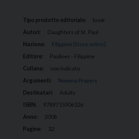
Narzole
San Lorenzo di Fossano
Tipo prodotto editoriale:
book
Susa
Autori:
Daughters of St. Paul
Nazione:
Filippine
[Store online]
Editore:
Paulines - Filippine
Collana:
non indicato
Argomenti:
Novena Prayers
Destinatari:
Adults
ISBN:
9789715906326
Anno:
2008
Pagine:
32