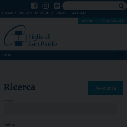
ITALIANO
ENGLISH
ESPAÑOL
FRANÇAIS
PORTUGÊS
Webmail
|
Area Riservata
MENU
Chi siamo
Dove siamo
Ricerca
Avanzata
Notizie
Titolo:
Risorse
Media
Autore: