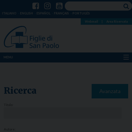
ITALIANO
ENGLISH
ESPAÑOL
FRANÇAIS
PORTUGÊS
Webmail
|
Area Riservata
MENU
Chi siamo
Dove siamo
Ricerca
Avanzata
Notizie
Titolo:
Risorse
Media
Autore: