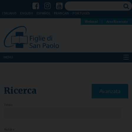
ITALIANO
ENGLISH
ESPAÑOL
FRANÇAIS
PORTUGÊS
Webmail
|
Area Riservata
MENU
Chi siamo
Dove siamo
Ricerca
Avanzata
Notizie
Titolo:
Risorse
Media
Autore: