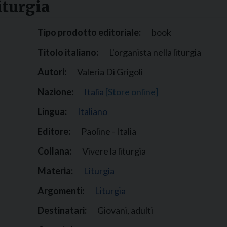
iturgia
Narzole
San Lorenzo di Fossano
Tipo prodotto editoriale:
book
Susa
Titolo italiano:
L'organista nella liturgia
Autori:
Valeria Di Grigoli
Nazione:
Italia
[Store online]
Lingua:
Italiano
Editore:
Paoline - Italia
Collana:
Vivere la liturgia
Materia:
Liturgia
Argomenti:
Liturgia
Destinatari:
Giovani, adulti