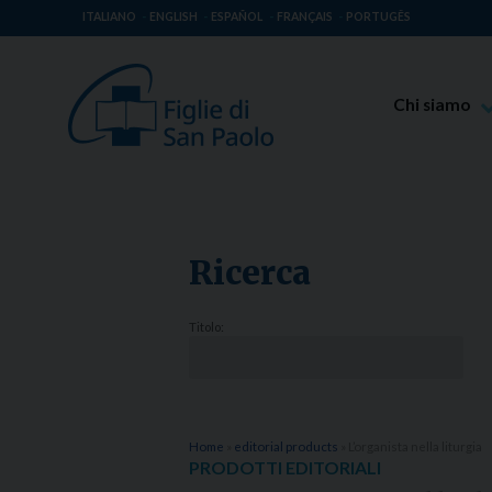
ITALIANO
ENGLISH
ESPAÑOL
FRANÇAIS
PORTUGÊS
Chi siamo
Beato Giaco
Venerabile T
Spiritualità 
Ricerca
Missione Pao
Luoghi delle 
Titolo:
Governo Gen
Famiglia Pao
Home
»
editorial products
»
L’organista nella liturgia
PRODOTTI EDITORIALI