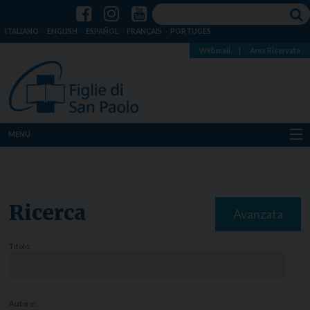
ITALIANO
ENGLISH
ESPAÑOL
FRANÇAIS
PORTUGÊS
Webmail
|
Area Riservata
MENU
Chi siamo
Dove siamo
Ricerca
Avanzata
Notizie
Titolo:
Risorse
Media
Autore: