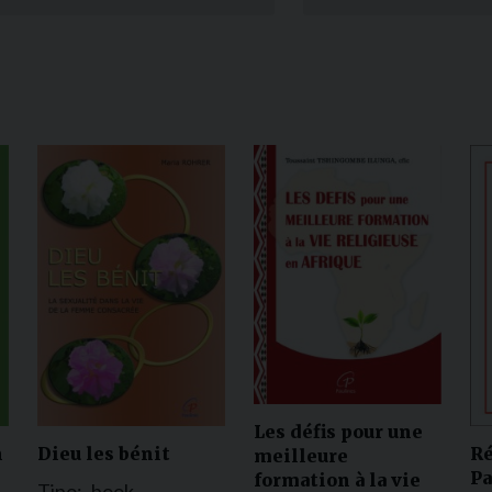
Narzole
San Lorenzo di Fossano
Susa
Les défis pour une
n
Dieu les bénit
Ré
meilleure
Pa
formation à la vie
Tipo:
book