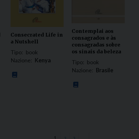
Contemplai aos
d
Consecrated Life in
consagrados e às
a Nutshell
consagradas sobre
os sinais da beleza
Tipo:
book
Nazione:
Kenya
Tipo:
book
Nazione:
Brasile
1
2
3
→