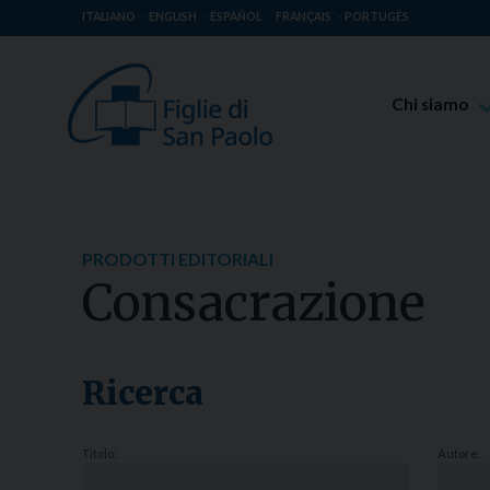
ITALIANO
ENGLISH
ESPAÑOL
FRANÇAIS
PORTUGÊS
Chi siamo
Beato Giaco
Venerabile T
Spiritualità 
PRODOTTI EDITORIALI
Missione Pao
Consacrazione
Luoghi delle 
Governo Gen
Famiglia Pao
Ricerca
Titolo:
Autore: