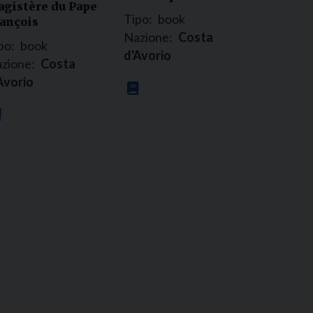
gistère du Pape
Tipo:
book
ançois
Nazione:
Costa
po:
book
d'Avorio
zione:
Costa
Avorio