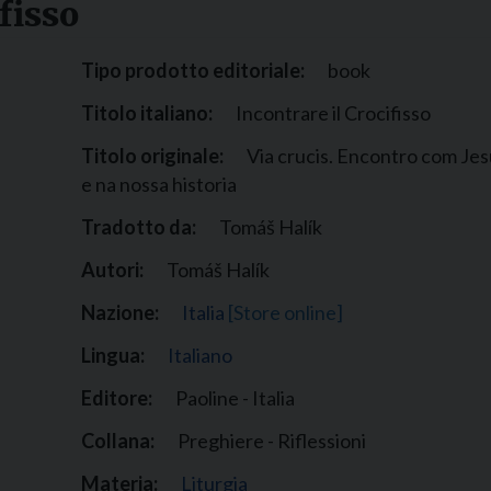
fisso
Narzole
San Lorenzo di Fossano
Tipo prodotto editoriale:
book
Susa
Titolo italiano:
Incontrare il Crocifisso
Titolo originale:
Via crucis. Encontro com Jes
e na nossa historia
Tradotto da:
Tomáš Halík
Autori:
Tomáš Halík
Nazione:
Italia
[Store online]
Lingua:
Italiano
Editore:
Paoline - Italia
Collana:
Preghiere - Riflessioni
Materia:
Liturgia