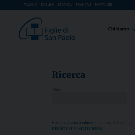
ITALIANO
ENGLISH
ESPAÑOL
FRANÇAIS
PORTUGÊS
Chi siamo
Beato Giaco
Venerabile T
Spiritualità 
Ricerca
Missione Pao
Luoghi delle 
Titolo:
Governo Gen
Famiglia Pao
Home
»
editorial products
»
Incontrare il Crocifisso
PRODOTTI EDITORIALI