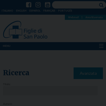
ITALIANO
ENGLISH
ESPAÑOL
FRANÇAIS
PORTUGÊS
Webmail
|
Area Riservata
MENU
Chi siamo
Dove siamo
Ricerca
Avanzata
Notizie
Titolo:
Risorse
Media
Autore: