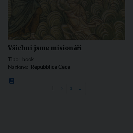
Všichni jsme misionáři
Tipo:
book
Nazione:
Repubblica Ceca
1
2
3
→