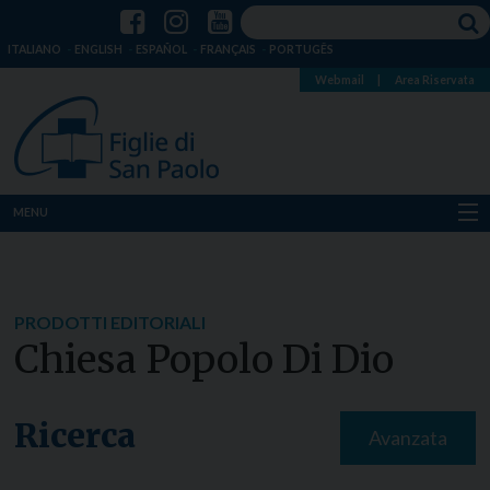
ITALIANO
ENGLISH
ESPAÑOL
FRANÇAIS
PORTUGÊS
Webmail
|
Area Riservata
MENU
Chi siamo
Dove siamo
PRODOTTI EDITORIALI
Chiesa Popolo Di Dio
Notizie
Risorse
Ricerca
Avanzata
Media