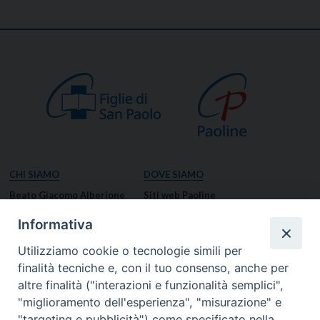
CHI SIAMO
DOVE SIAMO
Beato Giacomo Alberione
Siti web Paoline
Venerabile Tecla Merlo
NOTIZIE
Informativa
Spiritualità Paolina
Notizie di vita paolina
Utilizziamo cookie o tecnologie simili per
Missione Paolina
Notizie dal governo generale
finalità tecniche e, con il tuo consenso, anche per
Luoghi delle Origini
Notizie in breve
altre finalità ("interazioni e funzionalità semplici",
Governo Generale
RISORSE
"miglioramento dell'esperienza", "misurazione" e
"targeting e pubblicità") come specificato nella
Famiglia Paolina
Preghiere