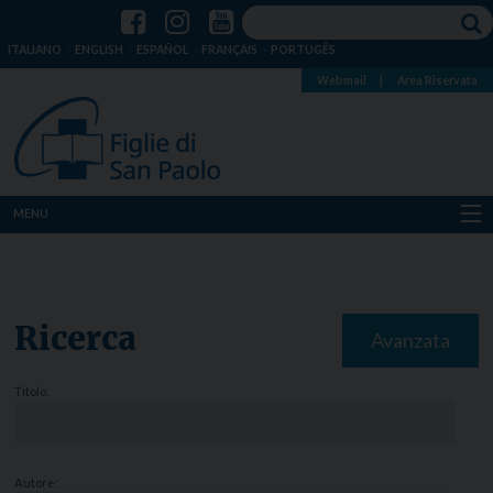
ITALIANO
ENGLISH
ESPAÑOL
FRANÇAIS
PORTUGÊS
Webmail
|
Area Riservata
MENU
Chi siamo
Dove siamo
Ricerca
Avanzata
Notizie
Titolo:
Risorse
Media
Autore: