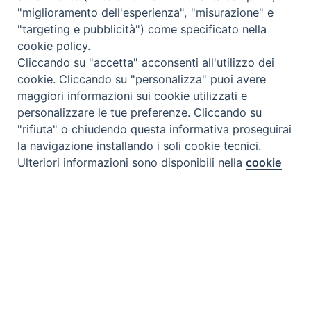
"miglioramento dell'esperienza", "misurazione" e
"targeting e pubblicità") come specificato nella
cookie policy.
Cliccando su "accetta" acconsenti all'utilizzo dei
cookie. Cliccando su "personalizza" puoi avere
maggiori informazioni sui cookie utilizzati e
personalizzare le tue preferenze. Cliccando su
"rifiuta" o chiudendo questa informativa proseguirai
la navigazione installando i soli cookie tecnici.
Preferenze Cookie
Ulteriori informazioni sono disponibili nella
cookie
policy
completa.
Tipo prodotto editoriale:
book
Personalizza
Titolo italiano:
Ecco, vedi!
Rifiuta
Autori:
Yoko Imoto
Illustratore:
Yoko Imoto
Accetta