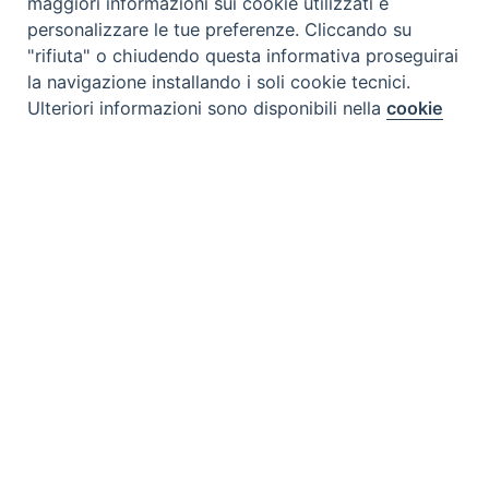
maggiori informazioni sui cookie utilizzati e
personalizzare le tue preferenze. Cliccando su
"rifiuta" o chiudendo questa informativa proseguirai
Tipo prodotto editoriale:
book
la navigazione installando i soli cookie tecnici.
Preferenze Cookie
Titolo italiano:
Il dono dell'Eucaristia domenicale
Ulteriori informazioni sono disponibili nella
cookie
policy
completa.
Autori:
Rinaldo Ronzani, mccj
Nazione:
Kenya
[Store online]
Personalizza
Lingua:
English
Rifiuta
Editore:
Paulines - Kenya
Materia:
Liturgia
Accetta
Argomenti:
Liturgia
Destinatari:
Tutti
Copyright:
si