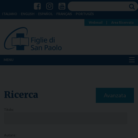
ITALIANO
ENGLISH
ESPAÑOL
FRANÇAIS
PORTUGÊS
Webmail
|
Area Riservata
MENU
Chi siamo
Dove siamo
Ricerca
Avanzata
Notizie
Titolo:
Risorse
Media
Autore: