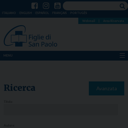
ITALIANO
ENGLISH
ESPAÑOL
FRANÇAIS
PORTUGÊS
Webmail
|
Area Riservata
MENU
Chi siamo
Dove siamo
Ricerca
Avanzata
Notizie
Titolo:
Risorse
Media
Autore: