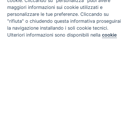
cookie. Cliccando su "personalizza" puoi avere
maggiori informazioni sui cookie utilizzati e
personalizzare le tue preferenze. Cliccando su
"rifiuta" o chiudendo questa informativa proseguirai
la navigazione installando i soli cookie tecnici.
Preferenze Cookie
Ulteriori informazioni sono disponibili nella
cookie
policy
completa.
Personalizza
Rifiuta
Accetta
Tipo prodotto editoriale:
video
Titolo italiano:
Droga mai più!