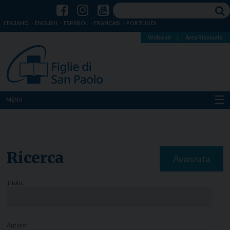
ITALIANO
ENGLISH
ESPAÑOL
FRANÇAIS
PORTUGÊS
Webmail
|
Area Riservata
MENU
Chi siamo
Dove siamo
Ricerca
Avanzata
Notizie
Titolo:
Risorse
Media
Autore: