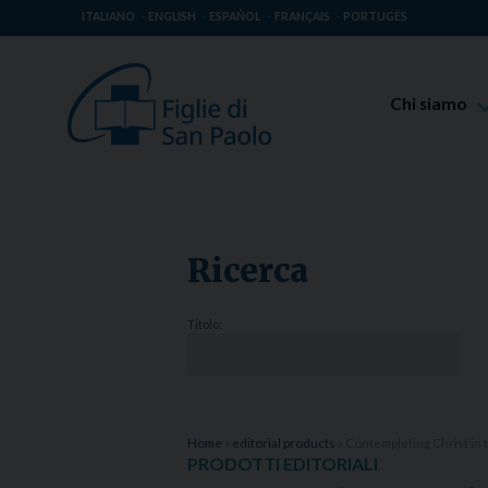
ITALIANO
ENGLISH
ESPAÑOL
FRANÇAIS
PORTUGÊS
Chi siamo
Beato Giaco
Venerabile T
Spiritualità 
Ricerca
Missione Pao
Luoghi delle 
Titolo:
Governo Gen
Famiglia Pao
Home
»
editorial products
»
Contempleting Christ in 
PRODOTTI EDITORIALI