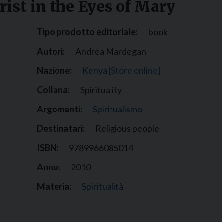
ist in the Eyes of Mary
Narzole
San Lorenzo di Fossano
Tipo prodotto editoriale:
book
Susa
Autori:
Andrea Mardegan
Nazione:
Kenya
[Store online]
Collana:
Spirituality
Argomenti:
Spiritualismo
Destinatari:
Religious people
ISBN:
9789966085014
Anno:
2010
Materia:
Spiritualità